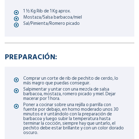
1 ½ Kg Rib de 1 Kg aprox.
Mostaza/Salsa barbacoa/miel
Sal/Pimienta/Romero picado
PREPARACIÓN:
Comprar un corte de rib de pechito de cerdo, lo
más magro que puedas conseguir.
Salpimentar y untar con una mezcla de salsa
barbacoa, mostaza, romero picado y miel. Dejar
macerar por 1 hora.
Poner a cocinar sobre una rejilla o parrilla con
fuente por debajo, en horno moderado unos 30
minutos e ir untándolo con la preparación de
barbacoa y luego subir la temperatura hasta
terminar la cocción, siempre hay que untarlo, el
pechito debe estar brillante y con un color dorado
oscuro.