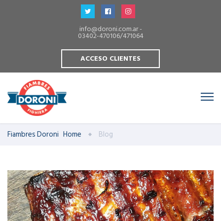
info@doroni.com.ar -
03402-470106/471064
ACCESO CLIENTES
Fiambres Doroni
Home
Blog